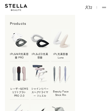
コンテンツへスキップ
STELLA BEAUTE公式オンラインストア
メニ
ログイン
カート
Products
IPL&NIR光美容
IPL&LED光美
IPL光美容器
器 PRO
容器
Luna
レーザー&EMS
シャインリバー
Beauty Face
リフトブラシ
スヘアドライヤ
Stick Rin
PRO 2.0
ー ジュエル